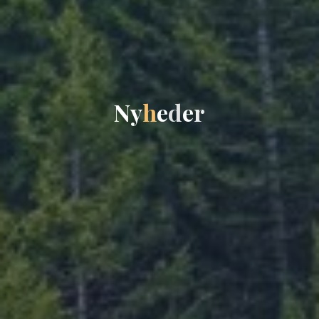
N
y
h
e
d
e
r